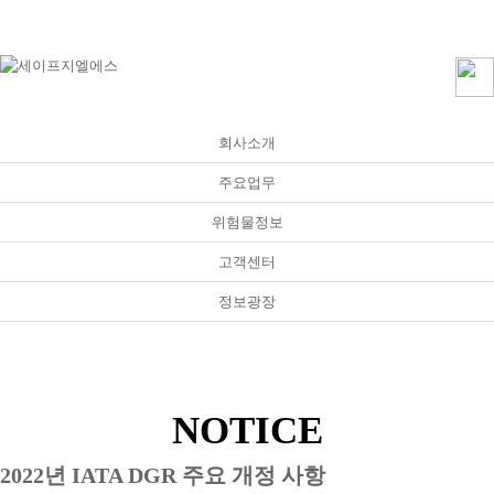
메인으로
|
회원가입
|
로그인
|
사내게시판
회사소개
고객센터
주요업무
NOTICE
온라인견적
Q&A
위험물정보
FAQ
고객센터
정보광장
NOTICE
2022년 IATA DGR 주요 개정 사항