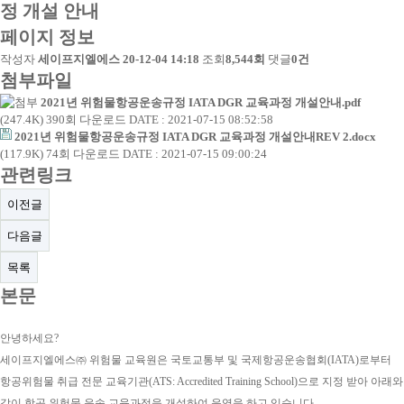
정 개설 안내
페이지 정보
작성자
세이프지엘에스
20-12-04 14:18
조회
8,544회
댓글
0건
첨부파일
2021년 위험물항공운송규정 IATA DGR 교육과정 개설안내.pdf
(247.4K)
390회 다운로드
DATE : 2021-07-15 08:52:58
2021년 위험물항공운송규정 IATA DGR 교육과정 개설안내REV 2.docx
(117.9K)
74회 다운로드
DATE : 2021-07-15 09:00:24
관련링크
이전글
다음글
목록
본문
안녕하세요
?
세이프지엘에스㈜ 위험물 교육원은 국토교통부 및 국제항공운송협회
(IATA)
로부터
항공위험물 취급 전문 교육기관
(ATS: Accredited Training School)
으로 지정 받아 아래와
같이 항공 위험물 운송 교육과정을 개설하여 운영을 하고 있습니다
.