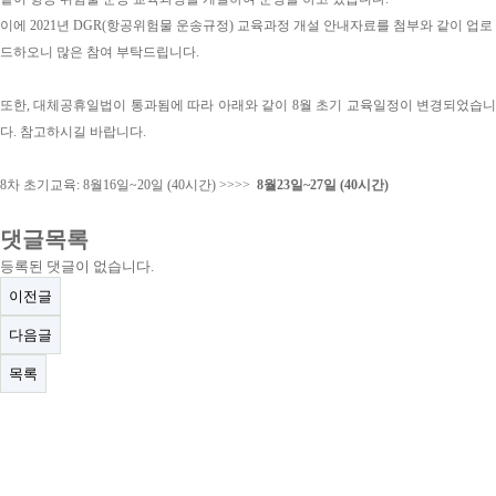
이에
2021
년
DGR(
항공위험물 운송규정
)
교육과정 개설 안내자료를 첨부와 같이 업로
드하오니 많은 참여 부탁드립니다
.
또한
,
대체공휴일법이 통과됨에 따라 아래와 같이
8
월 초기 교육일정이 변경되었습
다
.
참고하시길 바랍니다
.
8
차 초기교육
: 8
월
16
일
~20
일
(40
시간
) >>>>
8
월
23
일
~27
일
(40
시간
)
댓글목록
등록된 댓글이 없습니다.
이전글
다음글
목록